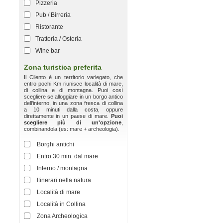
Pizzeria
Pub / Birreria
Ristorante
Trattoria / Osteria
Wine bar
Zona turistica preferita
Il Cilento è un territorio variegato, che
entro pochi Km riunisce località di mare,
di collina e di montagna. Puoi così
scegliere se alloggiare in un borgo antico
dell'interno, in una zona fresca di collina
a 10 minuti dalla costa, oppure
direttamente in un paese di mare.
Puoi
scegliere più di un'opzione
,
combinandola (es: mare + archeologia).
Borghi antichi
Entro 30 min. dal mare
Interno / montagna
Itinerari nella natura
Località di mare
Località in Collina
Zona Archeologica