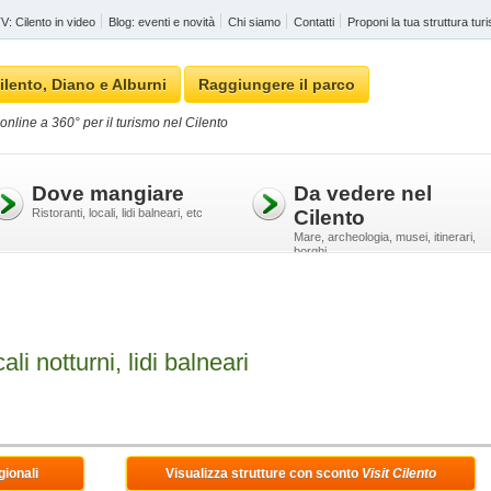
: Cilento in video
Blog: eventi e novità
Chi siamo
Contatti
Proponi la tua struttura turi
ilento, Diano e Alburni
Raggiungere il parco
online a 360° per il turismo nel Cilento
Dove mangiare
Da vedere nel
Ristoranti, locali, lidi balneari, etc
Cilento
Mare, archeologia, musei, itinerari,
borghi
ali notturni, lidi balneari
gionali
Visualizza strutture con sconto
Visit Cilento