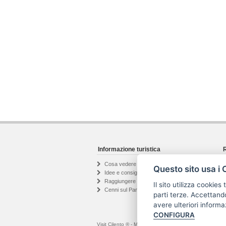
Informazione turistica
R
Cosa vedere nel Cilento
Questo sito usa i 
Idee e consigli di viaggio
Raggiungere il Cilento
Il sito utilizza cookies
Cenni sul Parco Nazionale
parti terze. Accettandol
avere ulteriori informa
CONFIGURA
Visit Cilento ® - Marchio registrato | Testi e foto presen