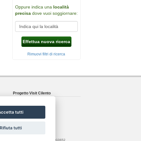
Oppure indica una
località
precisa
dove vuoi soggiornare:
Effettua nuova ricerca
Rimuovi filtri di ricerca
Progetto Visit Cilento
Dettagli sul progetto
L'azienda
ccetta tutti
Seguici su Facebook
Privacy & Cookie
Rifiuta tutti
rt Project web agency
- P.IVA: 04201910652