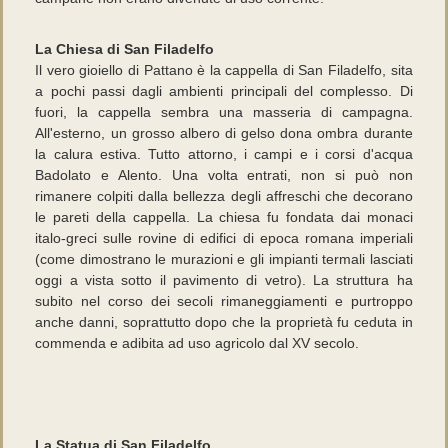
La Chiesa di San Filadelfo
Il vero gioiello di Pattano è la cappella di San Filadelfo, sita
a pochi passi dagli ambienti principali del complesso. Di
fuori, la cappella sembra una masseria di campagna.
All'esterno, un grosso albero di gelso dona ombra durante
la calura estiva. Tutto attorno, i campi e i corsi d'acqua
Badolato e Alento. Una volta entrati, non si può non
rimanere colpiti dalla bellezza degli affreschi che decorano
le pareti della cappella. La chiesa fu fondata dai monaci
italo-greci sulle rovine di edifici di epoca romana imperiali
(come dimostrano le murazioni e gli impianti termali lasciati
oggi a vista sotto il pavimento di vetro). La struttura ha
subito nel corso dei secoli rimaneggiamenti e purtroppo
anche danni, soprattutto dopo che la proprietà fu ceduta in
commenda e adibita ad uso agricolo dal XV secolo.
La Statua di San Filadelfo