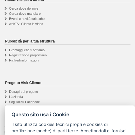
Cerca dove dormire
Cerca dove mangiare
Eventi e novità turistiche
webTV: Cilento in video
Pubblicità per la tua struttura
I vantaggi che ti offriamo
Registrazione proprietario
Richiedi informazioni
Progetto Visit Cilento
Dettagli sul progetto
L'azienda
Seguici su Facebook
Privacy & Cookie
Questo sito usa i Cookie.
Il sito utilizza cookies tecnici propri e cookies di
Visit Cilento ® - Marchio registrato | Testi e foto presenti in questo sito web sono
profilazione (anche) di parti terze. Accettandoli ci fornisci
proprietà dei legittimi autori indicati, vietato l'utilizzo anche parziale |
Art Project web