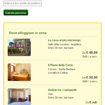
Calcola percorso
Dove alloggiare in zona
La casa al piccolo borgo
Vallo della Lucania - Angellara
Entro 30 min. dal mare
€ 48,00
Da
B&B / a pers.
Il Piano della Corte
Ceraso - Santa Barbara
Località in Collina
€ 30,00
Da
B&B / a pers.
Delizie tra i campanili
Gioi
Entro 30 min. dal mare
€ nd.
Da