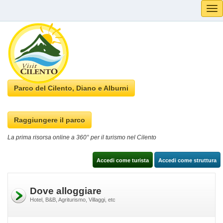
Tog
navi
Parco del Cilento, Diano e Alburni
Raggiungere il parco
La prima risorsa online a 360° per il turismo nel Cilento
Accedi come turista
Accedi come struttura
Dove alloggiare
Hotel, B&B, Agriturismo, Villaggi, etc