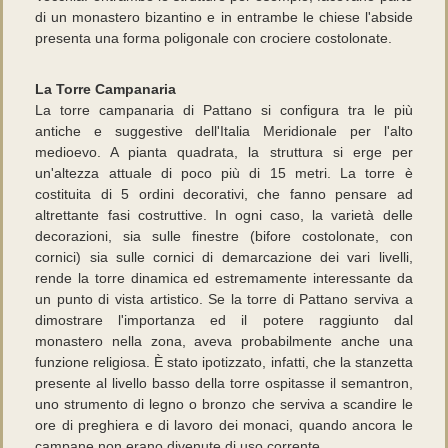
di un monastero bizantino e in entrambe le chiese l'abside
presenta una forma poligonale con crociere costolonate.
La Torre Campanaria
La torre campanaria di Pattano si configura tra le più
antiche e suggestive dell'Italia Meridionale per l'alto
medioevo. A pianta quadrata, la struttura si erge per
un'altezza attuale di poco più di 15 metri. La torre è
costituita di 5 ordini decorativi, che fanno pensare ad
altrettante fasi costruttive. In ogni caso, la varietà delle
decorazioni, sia sulle finestre (bifore costolonate, con
cornici) sia sulle cornici di demarcazione dei vari livelli,
rende la torre dinamica ed estremamente interessante da
un punto di vista artistico. Se la torre di Pattano serviva a
dimostrare l'importanza ed il potere raggiunto dal
monastero nella zona, aveva probabilmente anche una
funzione religiosa. È stato ipotizzato, infatti, che la stanzetta
presente al livello basso della torre ospitasse il semantron,
uno strumento di legno o bronzo che serviva a scandire le
ore di preghiera e di lavoro dei monaci, quando ancora le
campane non erano divenute di uso corrente.