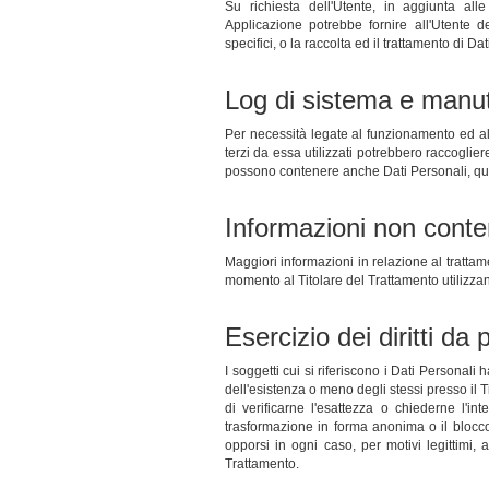
Su richiesta dell'Utente, in aggiunta all
Applicazione potrebbe fornire all'Utente de
specifici, o la raccolta ed il trattamento di Da
Log di sistema e manu
Per necessità legate al funzionamento ed al
terzi da essa utilizzati potrebbero raccoglier
possono contenere anche Dati Personali, quali
Informazioni non conte
Maggiori informazioni in relazione al trattam
momento al Titolare del Trattamento utilizzan
Esercizio dei diritti da 
I soggetti cui si riferiscono i Dati Personal
dell'esistenza o meno degli stessi presso il T
di verificarne l'esattezza o chiederne l'int
trasformazione in forma anonima o il blocco 
opporsi in ogni caso, per motivi legittimi, a
Trattamento.