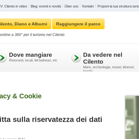
: Cilento in video
Blog: eventi e novità
Über uns
Kontakt
Proponi la tua struttura turis
ilento, Diano e Alburni
Raggiungere il parco
online a 360° per il turismo nel Cilento
Dove mangiare
Da vedere nel
Ristoranti, locali, lidi balneari, etc
Cilento
Mare, archeologia, musei, itinerari,
borghi
vacy & Cookie
tta sulla riservatezza dei dati