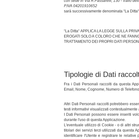
con sede in Via R.Passarelli, 130 - Vallo del
P.IVA 04201910652
sarà successivamente denominata “La Ditta“
“La Ditta“ APPLICA LA LEGGE SULLA PRIVA
EROGATI SOLO A COLORO CHE NE FANNO E
TRATTAMENTO DEI PROPRI DATI PERSON
Tipologie di Dati raccolt
Fra i Dati Personali raccolti da questa App
Email, Nome, Cognome, Numero di Telefono, Ci
Altri Dati Personali raccolti potrebbero esser
testi informativi visualizzati contestualmente a
I Dati Personali possono essere inseriti vol
durante l'uso di questa Applicazione.
L'eventuale utilizzo di Cookie - o di altri st
titolari dei servizi terzi utilizzati da quest
identificare l'Utente e registrare le relative