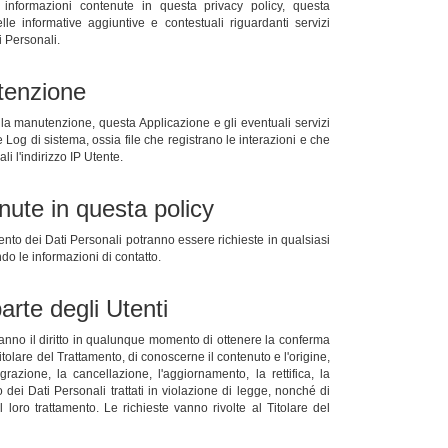
e informazioni contenute in questa privacy policy, questa
lle informative aggiuntive e contestuali riguardanti servizi
ti Personali.
tenzione
la manutenzione, questa Applicazione e gli eventuali servizi
e Log di sistema, ossia file che registrano le interazioni e che
 l'indirizzo IP Utente.
nute in questa policy
ento dei Dati Personali potranno essere richieste in qualsiasi
do le informazioni di contatto.
parte degli Utenti
i hanno il diritto in qualunque momento di ottenere la conferma
itolare del Trattamento, di conoscerne il contenuto e l'origine,
egrazione, la cancellazione, l'aggiornamento, la rettifica, la
dei Dati Personali trattati in violazione di legge, nonché di
l loro trattamento. Le richieste vanno rivolte al Titolare del