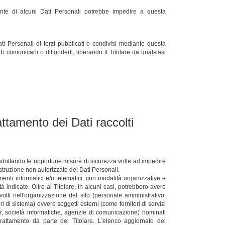
ente di alcuni Dati Personali potrebbe impedire a questa
ti Personali di terzi pubblicati o condivisi mediante questa
di comunicarli o diffonderli, liberando il Titolare da qualsiasi
attamento dei Dati raccolti
ti adottando le opportune misure di sicurezza volte ad impedire
istruzione non autorizzate dei Dati Personali.
menti informatici e/o telematici, con modalità organizzative e
tà indicate. Oltre al Titolare, in alcuni casi, potrebbero avere
volti nell'organizzazione del sito (personale amministrativo,
 di sistema) ovvero soggetti esterni (come fornitori di servizi
ider, società informatiche, agenzie di comunicazione) nominati
attamento da parte del Titolare. L'elenco aggiornato dei