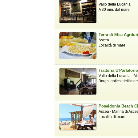
Vallo della Lucania
A 30 min. dal mare
Terra di Elea Agritu
Ascea
Località di mare
Trattoria U'Parlatori
Vallo della Lucania - M
Borghi antichi dell'inter
Poseidonia Beach C
Ascea - Marina di Asce
Località di mare