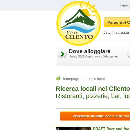
webTV
Parco del C
La prima risorsa 
Dove alloggiare
Hotel, B&B, Agriturismo, Villaggi, etc
Homepage
ricerca locali
Ricerca locali nel Cilento
Ristoranti, pizzerie, bar, loc
Visualizza strutture con offerte sta
DRAFT Beer and foo