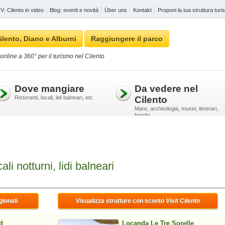
: Cilento in video
Blog: eventi e novità
Über uns
Kontakt
Proponi la tua struttura turis
ilento, Diano e Alburni
Raggiungere il parco
online a 360° per il turismo nel Cilento
Dove mangiare
Da vedere nel
Ristoranti, locali, lidi balneari, etc
Cilento
Mare, archeologia, musei, itinerari,
borghi
ali notturni, lidi balneari
gionali
Visualizza strutture con sconto
Visit Cilento
d
Locanda Le Tre Sorelle