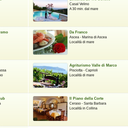
Casal Velino
A 30 min. dal mare
rismo
Da Franco
Ascea - Marina di Ascea
Località di mare
o
Agriturismo Valle di Marco
assa
Pisciotta - Caprioli
no
Località di mare
lub
Il Piano della Corte
a
Ceraso - Santa Barbara
Località in Collina