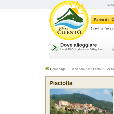
webTV
Parco del C
La prima risorsa 
Dove alloggiare
Hotel, B&B, Agriturismo, Villaggi, etc
Homepage
Da vedere nel Cilento
Locali
Pisciotta