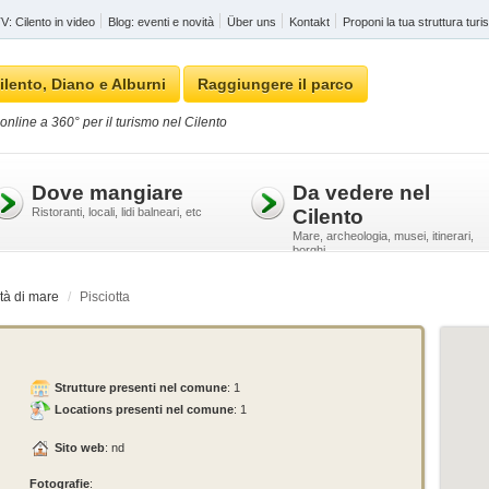
: Cilento in video
Blog: eventi e novità
Über uns
Kontakt
Proponi la tua struttura turis
ilento, Diano e Alburni
Raggiungere il parco
online a 360° per il turismo nel Cilento
Dove mangiare
Da vedere nel
Ristoranti, locali, lidi balneari, etc
Cilento
Mare, archeologia, musei, itinerari,
borghi
tà di mare
Pisciotta
Strutture presenti nel comune
:
1
Locations presenti nel comune
: 1
Sito web
: nd
Fotografie
: