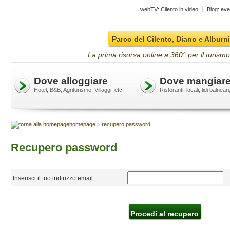
webTV: Cilento in video
Blog: eve
Parco del Cilento, Diano e Alburni
La prima risorsa online a 360° per il turismo
Dove alloggiare
Dove mangiar
Hotel, B&B, Agriturismo, Villaggi, etc
Ristoranti, locali, lidi balneari
homepage
>
recupero password
Recupero password
Inserisci il tuo indirizzo email