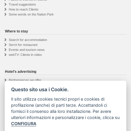
Travel suggestions
How to reach Cilento
Some words on the Nation Park
Where to stay
Search for accommodation
Serch for restaurant
Events and tourism news
webTV: Cilento in video
Hotel's advertising
Performances we offer
Hotel owner registration
Questo sito usa i Cookie.
Informations request
Il sito utilizza cookies tecnici propri e cookies di
profilazione (anche) di parti terze. Accettandoli ci
fornisci il consenso alla loro installazione. Per avere
The Visit Cilento project
ulteriori informazioni e personalizzare i cookie, clicca su
Details about the project
CONFIGURA
The web agency
Seguici su Facebook