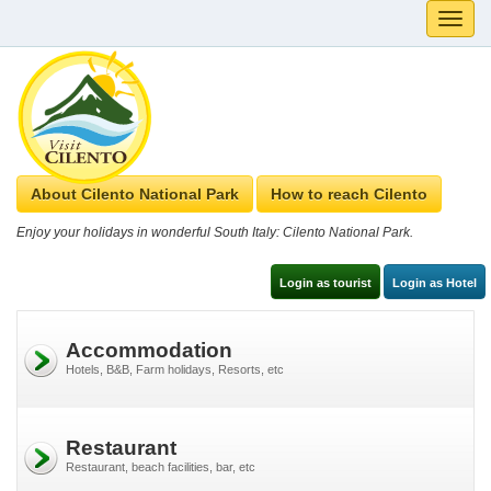
Toggle
naviga
About Cilento National Park
How to reach Cilento
Enjoy your holidays in wonderful South Italy: Cilento National Park.
Login as tourist
Login as Hotel
Accommodation
Hotels, B&B, Farm holidays, Resorts, etc
Restaurant
Restaurant, beach facilities, bar, etc