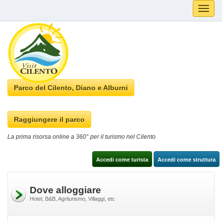
Toggle
naviga
Parco del Cilento, Diano e Alburni
Raggiungere il parco
La prima risorsa online a 360° per il turismo nel Cilento
Accedi come turista
Accedi come struttura
Dove alloggiare
Hotel, B&B, Agriturismo, Villaggi, etc