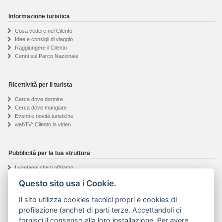
Informazione turistica
Cosa vedere nel Cilento
Idee e consigli di viaggio
Raggiungere il Cilento
Cenni sul Parco Nazionale
Ricettività per il turista
Cerca dove dormire
Cerca dove mangiare
Eventi e novità turistiche
webTV: Cilento in video
Pubblicità per la tua struttura
I vantaggi che ti offriamo
Registrazione proprietario
Questo sito usa i Cookie.
Richiedi informazioni
Il sito utilizza cookies tecnici propri e cookies di
profilazione (anche) di parti terze. Accettandoli ci
fornisci il consenso alla loro installazione. Per avere
Progetto Visit Cilento