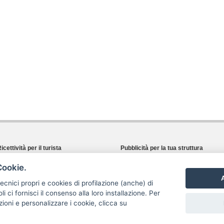
icettività per il turista
Pubblicità per la tua struttura
Cerca dove dormire
I vantaggi che ti offriamo
Cookie.
Cerca dove mangiare
Registrazione proprietario
A
Eventi e novità turistiche
Richiedi informazioni
 tecnici propri e cookies di profilazione (anche) di
webTV: Cilento in video
i ci fornisci il consenso alla loro installazione. Per
zioni e personalizzare i cookie, clicca su
ti in questo sito web sono proprietà dei legittimi autori indicati, vietato l'utilizzo anche parziale |
A