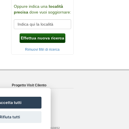
Oppure indica una
località
precisa
dove vuoi soggiornare:
Effettua nuova ricerca
Rimuovi filtri di ricerca
Progetto Visit Cilento
Dettagli sul progetto
L'azienda
ccetta tutti
Seguici su Facebook
Privacy & Cookie
Rifiuta tutti
rt Project web agency
- P.IVA: 04201910652