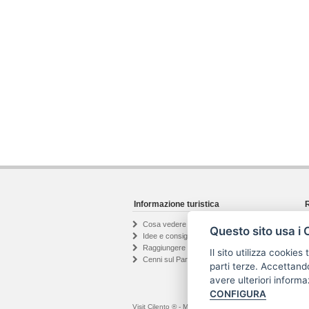
Informazione turistica
R
Cosa vedere nel Cilento
Questo sito usa i 
Idee e consigli di viaggio
Raggiungere il Cilento
Il sito utilizza cookies
Cenni sul Parco Nazionale
parti terze. Accettandol
avere ulteriori informa
CONFIGURA
Visit Cilento ® - Marchio registrato | Testi e foto presen