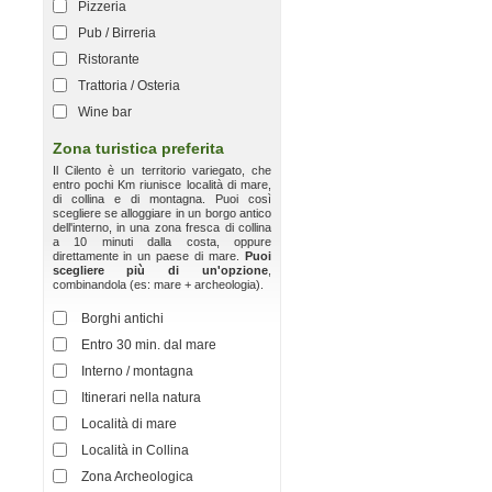
Pizzeria
Pub / Birreria
Ristorante
Trattoria / Osteria
Wine bar
Zona turistica preferita
Il Cilento è un territorio variegato, che
entro pochi Km riunisce località di mare,
di collina e di montagna. Puoi così
scegliere se alloggiare in un borgo antico
dell'interno, in una zona fresca di collina
a 10 minuti dalla costa, oppure
direttamente in un paese di mare.
Puoi
scegliere più di un'opzione
,
combinandola (es: mare + archeologia).
Borghi antichi
Entro 30 min. dal mare
Interno / montagna
Itinerari nella natura
Località di mare
Località in Collina
Zona Archeologica