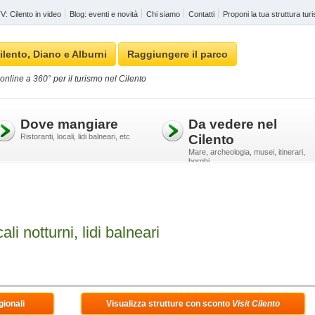
: Cilento in video
Blog: eventi e novità
Chi siamo
Contatti
Proponi la tua struttura turi
ilento, Diano e Alburni
Raggiungere il parco
online a 360° per il turismo nel Cilento
Dove mangiare
Da vedere nel
Ristoranti, locali, lidi balneari, etc
Cilento
Mare, archeologia, musei, itinerari,
borghi
ali notturni, lidi balneari
gionali
Visualizza strutture con sconto
Visit Cilento