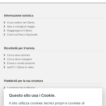
Informazione turistica
Cosa vedere nel Cilento
Idee e consigli di viaggio
Raggiungere il Cilento
Cenni sul Parco Nazionale
Ricettività per il turista
Cerca dove dormire
Cerca dove mangiare
Eventi e novità turistiche
webTV: Cilento in video
Pubblicità per la tua struttura
I vantaggi che ti offriamo
Registrazione proprietario
Questo sito usa i Cookie.
Richiedi informazioni
Il sito utilizza cookies tecnici propri e cookies di