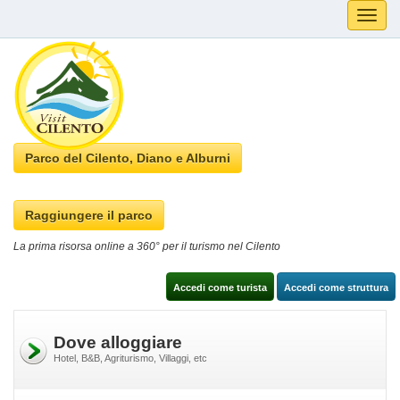
Toggle
naviga
Parco del Cilento, Diano e Alburni
Raggiungere il parco
La prima risorsa online a 360° per il turismo nel Cilento
Accedi come turista
Accedi come struttura
Dove alloggiare
Hotel, B&B, Agriturismo, Villaggi, etc