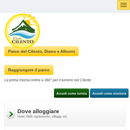
Tog
navi
Parco del Cilento, Diano e Alburni
Raggiungere il parco
La prima risorsa online a 360° per il turismo nel Cilento
Accedi come turista
Accedi come struttura
Dove alloggiare
Hotel, B&B, Agriturismo, Villaggi, etc