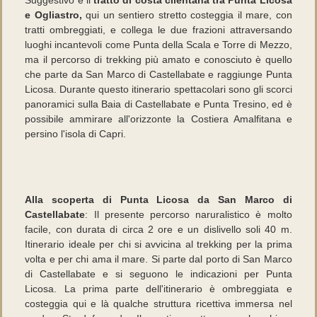
Suggestivo è il
tratto di costa cilentana tra Punta Licosa
e Ogliastro,
qui un sentiero stretto costeggia il mare, con
tratti ombreggiati, e collega le due frazioni attraversando
luoghi incantevoli come Punta della Scala e Torre di Mezzo,
ma il percorso di trekking più amato e conosciuto è quello
che parte da San Marco di Castellabate e raggiunge Punta
Licosa. Durante questo itinerario spettacolari sono gli scorci
panoramici sulla Baia di Castellabate e Punta Tresino, ed è
possibile ammirare all'orizzonte la Costiera Amalfitana e
persino l'isola di Capri.
Alla scoperta di Punta Licosa da San Marco di
Castellabate
: Il presente percorso naruralistico è molto
facile, con durata di circa 2 ore e un dislivello soli 40 m.
Itinerario ideale per chi si avvicina al trekking per la prima
volta e per chi ama il mare. Si parte dal porto di San Marco
di Castellabate e si seguono le indicazioni per Punta
Licosa. La prima parte dell'itinerario è ombreggiata e
costeggia qui e là qualche struttura ricettiva immersa nel