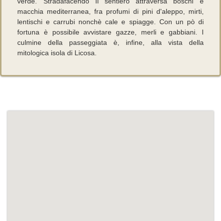
verde. Stradafacendo Il sentiero attraversa boschi e
macchia mediterranea, fra profumi di pini d'aleppo, mirti,
lentischi e carrubi nonchè cale e spiagge. Con un pò di
fortuna è possibile avvistare gazze, merli e gabbiani. I
culmine della passeggiata è, infine, alla vista della
mitologica isola di Licosa.