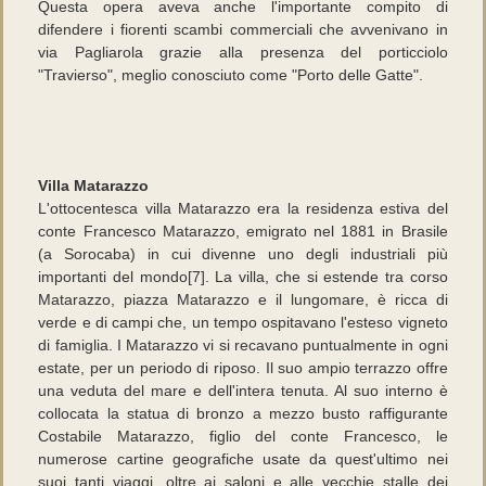
Questa opera aveva anche l'importante compito di
difendere i fiorenti scambi commerciali che avvenivano in
via Pagliarola grazie alla presenza del porticciolo
"Travierso", meglio conosciuto come "Porto delle Gatte".
Villa Matarazzo
L'ottocentesca villa Matarazzo era la residenza estiva del
conte Francesco Matarazzo, emigrato nel 1881 in Brasile
(a Sorocaba) in cui divenne uno degli industriali più
importanti del mondo[7]. La villa, che si estende tra corso
Matarazzo, piazza Matarazzo e il lungomare, è ricca di
verde e di campi che, un tempo ospitavano l'esteso vigneto
di famiglia. I Matarazzo vi si recavano puntualmente in ogni
estate, per un periodo di riposo. Il suo ampio terrazzo offre
una veduta del mare e dell'intera tenuta. Al suo interno è
collocata la statua di bronzo a mezzo busto raffigurante
Costabile Matarazzo, figlio del conte Francesco, le
numerose cartine geografiche usate da quest'ultimo nei
suoi tanti viaggi, oltre ai saloni e alle vecchie stalle dei