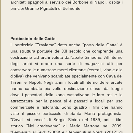
architetti spagnoli al servizio dei Borbone di Napoli, ospita i
principi Granito Pignatelli di Belmonte.
Porticciolo delle Gatte
Il porticciolo "Travierso" detto anche "porto delle Gatte" è
una struttura portuale del XII secolo che comprende una
costruzione ad archi voluta dall'abate Simeone. All'interno
degli archi vi erano una sorte di magazzini utili per
conservare le numerose merci cilentane (cereali, vino e olio
d'oliva) che venivano scambiate specialmente con Cava de'
Tirreni e Napoli. Negli anni i locali all'interno delle arcate
hanno cambiato più volte destinazione d'uso: da luoghi
dove i pescatori della zona custodivano le loro reti e le
attrezzature per la pesca si è passati a locali per uso
commerciale e ristoranti. Sono quattro i film che hanno
visto il piccolo porticciolo di Santa Maria protagonista:
"Cavalli si nasce" di Sergio Staino nel 1989, poi il film
storico "Noi credevamo" di Mario Martone nel 2009,
"Benvenuti al Sud" (2009) e "Benvenuti al Nord" (2012) di