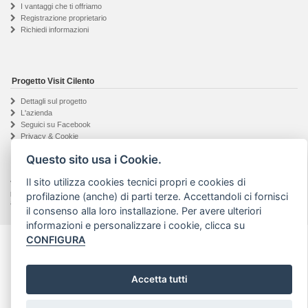
I vantaggi che ti offriamo
Registrazione proprietario
Richiedi informazioni
Progetto Visit Cilento
Dettagli sul progetto
L'azienda
Seguici su Facebook
Privacy & Cookie
Questo sito usa i Cookie.
Il sito utilizza cookies tecnici propri e cookies di
Visit Cilento ® - Marchio registrato | Testi e foto presenti in questo sito web sono
proprietà dei legittimi autori indicati, vietato l'utilizzo anche parziale |
Art Project web
profilazione (anche) di parti terze. Accettandoli ci fornisci
agency
- P.IVA: 04201910652
il consenso alla loro installazione. Per avere ulteriori
informazioni e personalizzare i cookie, clicca su
CONFIGURA
Accetta tutti