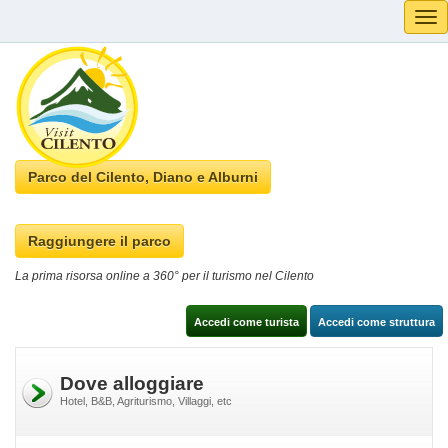
Tog
navi
Parco del Cilento, Diano e Alburni
Raggiungere il parco
La prima risorsa online a 360° per il turismo nel Cilento
Accedi come turista
Accedi come struttura
Dove alloggiare
Hotel, B&B, Agriturismo, Villaggi, etc