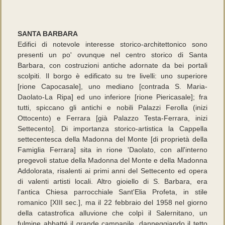
SANTA BARBARA
Edifici di notevole interesse storico-architettonico sono
presenti un po' ovunque nel centro storico di Santa
Barbara, con costruzioni antiche adornate da bei portali
scolpiti. Il borgo è edificato su tre livelli: uno superiore
[rione Capocasale], uno mediano [contrada S. Maria-
Daolato-La Ripa] ed uno inferiore [rione Piericasale]; fra
tutti, spiccano gli antichi e nobili Palazzi Ferolla (inizi
Ottocento) e Ferrara [già Palazzo Testa-Ferrara, inizi
Settecento]. Di importanza storico-artistica la Cappella
settecentesca della Madonna del Monte [di proprietà della
Famiglia Ferrara] sita in rione 'Daolato, con all'interno
pregevoli statue della Madonna del Monte e della Madonna
Addolorata, risalenti ai primi anni del Settecento ed opera
di valenti artisti locali. Altro gioiello di S. Barbara, era
l'antica Chiesa parrocchiale Sant'Elia Profeta, in stile
romanico [XIII sec.], ma il 22 febbraio del 1958 nel giorno
della catastrofica alluvione che colpì il Salernitano, un
fulmine abbatté il grande campanile, danneggiando il tetto