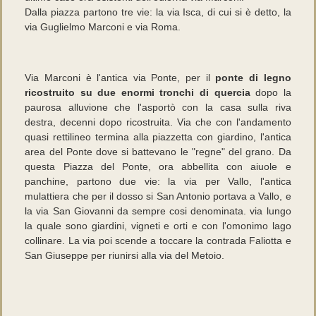
Dalla piazza partono tre vie: la via Isca, di cui si è detto, la
via Guglielmo Marconi e via Roma.
Via Marconi è l'antica via Ponte, per il
ponte di legno
ricostruito su due enormi tronchi di quercia
dopo la
paurosa alluvione che l'asportò con la casa sulla riva
destra, decenni dopo ricostruita. Via che con l'andamento
quasi rettilineo termina alla piazzetta con giardino, l'antica
area del Ponte dove si battevano le "regne" del grano. Da
questa Piazza del Ponte, ora abbellita con aiuole e
panchine, partono due vie: la via per Vallo, l'antica
mulattiera che per il dosso si San Antonio portava a Vallo, e
la via San Giovanni da sempre cosi denominata. via lungo
la quale sono giardini, vigneti e orti e con l'omonimo lago
collinare. La via poi scende a toccare la contrada Faliotta e
San Giuseppe per riunirsi alla via del Metoio.