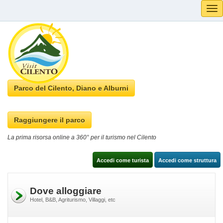
Tog
navi
Parco del Cilento, Diano e Alburni
Raggiungere il parco
La prima risorsa online a 360° per il turismo nel Cilento
Accedi come turista
Accedi come struttura
Dove alloggiare
Hotel, B&B, Agriturismo, Villaggi, etc